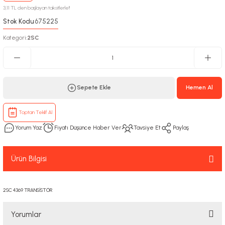
3,11 TL den başlayan taksitlerle!!
Stok Kodu
675225
:
Kategori
2SC
:
Sepete Ekle
Hemen Al
Toptan Teklif Al
Yorum Yaz
Fiyatı Düşünce Haber Ver
Tavsiye Et
Paylaş
Ürün Bilgisi
2SC 4369 TRANSİSTÖR
Yorumlar