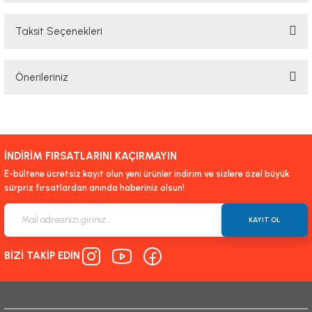
Taksit Seçenekleri
Bu ürüne ilk yorumu siz yapın!
Önerileriniz
Yorum Yaz
Bu ürünün fiyat bilgisi, resim, ürün açıklamalarında ve diğer konularda
yetersiz gördüğünüz noktaları öneri formunu kullanarak tarafımıza
iletebilirsiniz.
İNDİRİM FIRSATLARINI KAÇIRMAYIN
Görüş ve önerileriniz için teşekkür ederiz.
E-bültene ücretsiz kayıt olun yeni ürünler indirim ve sizlere özel büyük
sürpriz fırsatlardan anında haberiniz olsun!
Ürün resmi kalitesiz, bozuk veya görüntülenemiyor.
Ürün açıklamasında eksik bilgiler bulunuyor.
KAYIT OL
Ürün bilgilerinde hatalar bulunuyor.
BİZİ TAKİP EDİN
Ürün fiyatı diğer sitelerden daha pahalı.
Bu ürüne benzer farklı alternatifler olmalı.