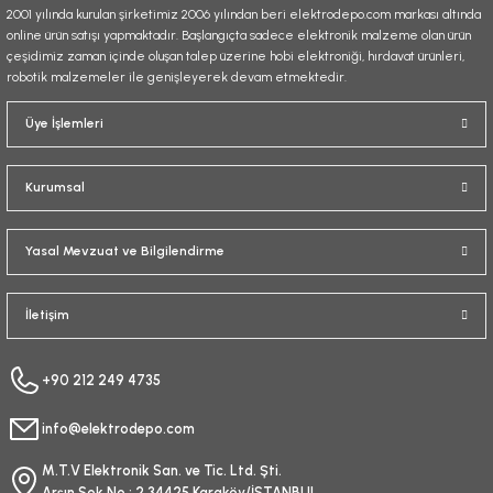
2001 yılında kurulan şirketimiz 2006 yılından beri elektrodepo.com markası altında
online ürün satışı yapmaktadır. Başlangıçta sadece elektronik malzeme olan ürün
çeşidimiz zaman içinde oluşan talep üzerine hobi elektroniği, hırdavat ürünleri,
robotik malzemeler ile genişleyerek devam etmektedir.
Gönder
Üye İşlemleri
Kurumsal
Yasal Mevzuat ve Bilgilendirme
İletişim
+90 212 249 4735
info@elektrodepo.com
M.T.V Elektronik San. ve Tic. Ltd. Şti.
Arşın Sok No : 2 34425 Karaköy/İSTANBUL