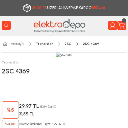
2000 TL
ÜZERİ ALIŞVERİŞE KARGO
BEDAVA
Anasayfa
Transistör
2SC
2SC 4369
Transistör
2SC 4369
29,97 TL
(Kdv Dahil)
%5
31,55 TL
%3,00
Havale İndirimli Fiyatı : 29,07 TL