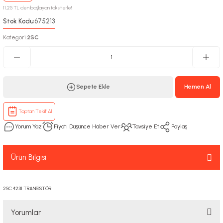
11,25 TL den başlayan taksitlerle!!
Stok Kodu
675213
:
Kategori
2SC
:
Sepete Ekle
Hemen Al
Toptan Teklif Al
Yorum Yaz
Fiyatı Düşünce Haber Ver
Tavsiye Et
Paylaş
Ürün Bilgisi
2SC 4231 TRANSİSTÖR
Yorumlar