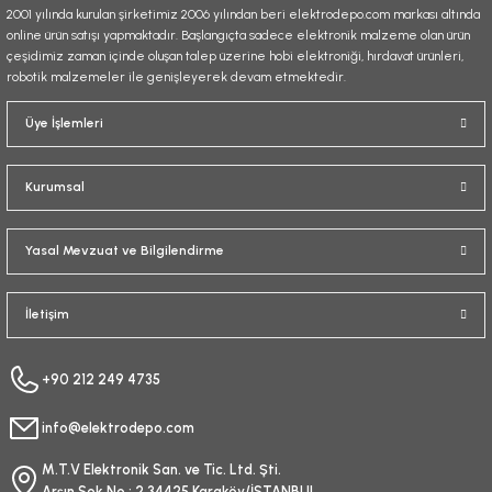
2001 yılında kurulan şirketimiz 2006 yılından beri elektrodepo.com markası altında
online ürün satışı yapmaktadır. Başlangıçta sadece elektronik malzeme olan ürün
çeşidimiz zaman içinde oluşan talep üzerine hobi elektroniği, hırdavat ürünleri,
robotik malzemeler ile genişleyerek devam etmektedir.
Gönder
Üye İşlemleri
Kurumsal
Yasal Mevzuat ve Bilgilendirme
İletişim
+90 212 249 4735
info@elektrodepo.com
M.T.V Elektronik San. ve Tic. Ltd. Şti.
Arşın Sok No : 2 34425 Karaköy/İSTANBUL