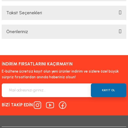
Taksit Seçenekleri
Bu ürüne ilk yorumu siz yapın!
Önerileriniz
Yorum Yaz
Bu ürünün fiyat bilgisi, resim, ürün açıklamalarında ve diğer konularda
yetersiz gördüğünüz noktaları öneri formunu kullanarak tarafımıza
iletebilirsiniz.
İNDİRİM FIRSATLARINI KAÇIRMAYIN
Görüş ve önerileriniz için teşekkür ederiz.
E-bültene ücretsiz kayıt olun yeni ürünler indirim ve sizlere özel büyük
sürpriz fırsatlardan anında haberiniz olsun!
Ürün resmi kalitesiz, bozuk veya görüntülenemiyor.
Ürün açıklamasında eksik bilgiler bulunuyor.
KAYIT OL
Ürün bilgilerinde hatalar bulunuyor.
BİZİ TAKİP EDİN
Ürün fiyatı diğer sitelerden daha pahalı.
Bu ürüne benzer farklı alternatifler olmalı.