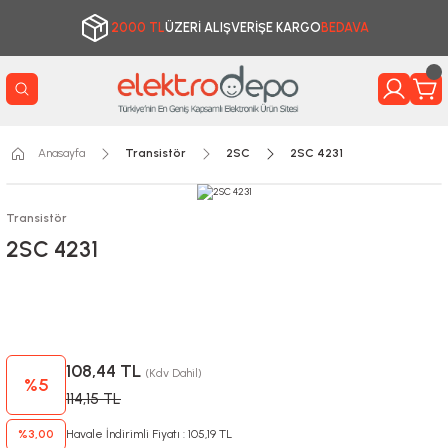
2000 TL
ÜZERİ ALIŞVERİŞE KARGO
BEDAVA
Anasayfa
Transistör
2SC
2SC 4231
Transistör
2SC 4231
108,44 TL
(Kdv Dahil)
%5
114,15 TL
%3,00
Havale İndirimli Fiyatı : 105,19 TL