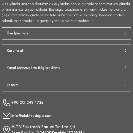
2001 yılında kurulan şirketimiz 2006 yılından beri elektrodepo.com markası altında
online ürün satışı yapmaktadır. Başlangıçta sadece elektronik malzeme olan ürün
çeşidimiz zaman içinde oluşan talep üzerine hobi elektroniği, hırdavat ürünleri,
robotik malzemeler ile genişleyerek devam etmektedir.
Gönder
Üye İşlemleri
Kurumsal
Yasal Mevzuat ve Bilgilendirme
İletişim
+90 212 249 4735
info@elektrodepo.com
M.T.V Elektronik San. ve Tic. Ltd. Şti.
Arşın Sok No : 2 34425 Karaköy/İSTANBUL