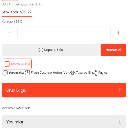
12,72 TL den başlayan taksitlerle!!
Stok Kodu
675197
:
Kategori
2SC
:
Sepete Ekle
Hemen Al
Toptan Teklif Al
Yorum Yaz
Fiyatı Düşünce Haber Ver
Tavsiye Et
Paylaş
Ürün Bilgisi
2SC 3997 TRANSİSTÖR
Yorumlar