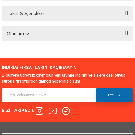
Taksit Seçenekleri
Bu ürüne ilk yorumu siz yapın!
Önerileriniz
Yorum Yaz
Bu ürünün fiyat bilgisi, resim, ürün açıklamalarında ve diğer konularda
yetersiz gördüğünüz noktaları öneri formunu kullanarak tarafımıza
iletebilirsiniz.
İNDİRİM FIRSATLARINI KAÇIRMAYIN
Görüş ve önerileriniz için teşekkür ederiz.
E-bültene ücretsiz kayıt olun yeni ürünler indirim ve sizlere özel büyük
sürpriz fırsatlardan anında haberiniz olsun!
Ürün resmi kalitesiz, bozuk veya görüntülenemiyor.
Ürün açıklamasında eksik bilgiler bulunuyor.
KAYIT OL
Ürün bilgilerinde hatalar bulunuyor.
BİZİ TAKİP EDİN
Ürün fiyatı diğer sitelerden daha pahalı.
Bu ürüne benzer farklı alternatifler olmalı.