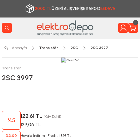
2000 TL
ÜZERİ ALIŞVERİŞE KARGO
BEDAVA
Anasayfa
Transistör
2SC
2SC 3997
Transistör
2SC 3997
122,61 TL
(Kdv Dahil)
%5
129,06 TL
%3,00
Havale İndirimli Fiyatı : 118,93 TL