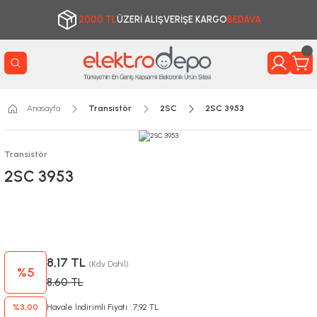
2000 TL
ÜZERİ ALIŞVERİŞE KARGO
BEDAVA
Anasayfa
Transistör
2SC
2SC 3953
Transistör
2SC 3953
8,17 TL
(Kdv Dahil)
%5
8,60 TL
%3,00
Havale İndirimli Fiyatı : 7,92 TL