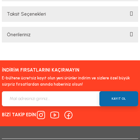
Taksit Seçenekleri
Bu ürüne ilk yorumu siz yapın!
Önerileriniz
Yorum Yaz
Bu ürünün fiyat bilgisi, resim, ürün açıklamalarında ve diğer konularda
yetersiz gördüğünüz noktaları öneri formunu kullanarak tarafımıza
iletebilirsiniz.
İNDİRİM FIRSATLARINI KAÇIRMAYIN
Görüş ve önerileriniz için teşekkür ederiz.
E-bültene ücretsiz kayıt olun yeni ürünler indirim ve sizlere özel büyük
sürpriz fırsatlardan anında haberiniz olsun!
Ürün resmi kalitesiz, bozuk veya görüntülenemiyor.
Ürün açıklamasında eksik bilgiler bulunuyor.
KAYIT OL
Ürün bilgilerinde hatalar bulunuyor.
BİZİ TAKİP EDİN
Ürün fiyatı diğer sitelerden daha pahalı.
Bu ürüne benzer farklı alternatifler olmalı.