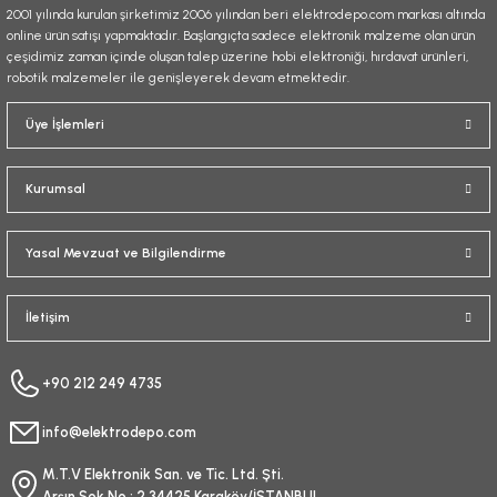
2001 yılında kurulan şirketimiz 2006 yılından beri elektrodepo.com markası altında
online ürün satışı yapmaktadır. Başlangıçta sadece elektronik malzeme olan ürün
çeşidimiz zaman içinde oluşan talep üzerine hobi elektroniği, hırdavat ürünleri,
robotik malzemeler ile genişleyerek devam etmektedir.
Gönder
Üye İşlemleri
Kurumsal
Yasal Mevzuat ve Bilgilendirme
İletişim
+90 212 249 4735
info@elektrodepo.com
M.T.V Elektronik San. ve Tic. Ltd. Şti.
Arşın Sok No : 2 34425 Karaköy/İSTANBUL