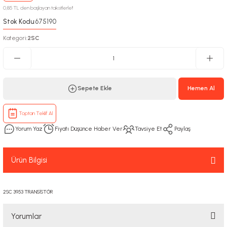
0,85 TL den başlayan taksitlerle!!
Stok Kodu
675190
:
Kategori
2SC
:
Sepete Ekle
Hemen Al
Toptan Teklif Al
Yorum Yaz
Fiyatı Düşünce Haber Ver
Tavsiye Et
Paylaş
Ürün Bilgisi
2SC 3953 TRANSİSTÖR
Yorumlar