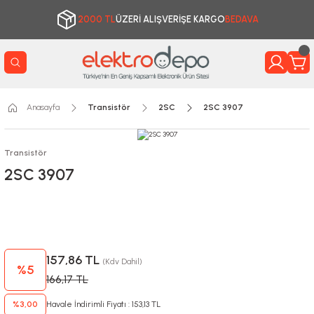
2000 TL
ÜZERİ ALIŞVERİŞE KARGO
BEDAVA
Anasayfa
Transistör
2SC
2SC 3907
Transistör
2SC 3907
157,86 TL
(Kdv Dahil)
%5
166,17 TL
%3,00
Havale İndirimli Fiyatı : 153,13 TL