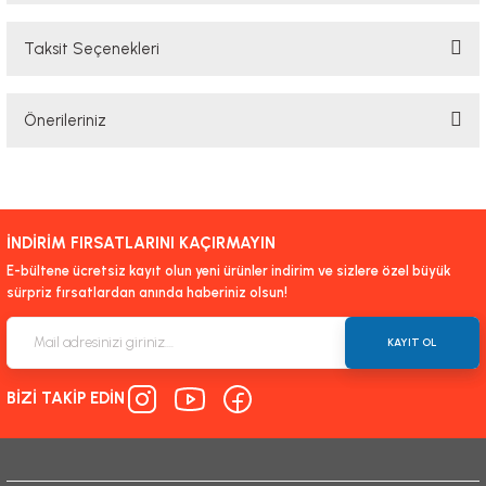
Taksit Seçenekleri
Bu ürüne ilk yorumu siz yapın!
Önerileriniz
Yorum Yaz
Bu ürünün fiyat bilgisi, resim, ürün açıklamalarında ve diğer konularda
yetersiz gördüğünüz noktaları öneri formunu kullanarak tarafımıza
iletebilirsiniz.
İNDİRİM FIRSATLARINI KAÇIRMAYIN
Görüş ve önerileriniz için teşekkür ederiz.
E-bültene ücretsiz kayıt olun yeni ürünler indirim ve sizlere özel büyük
sürpriz fırsatlardan anında haberiniz olsun!
Ürün resmi kalitesiz, bozuk veya görüntülenemiyor.
Ürün açıklamasında eksik bilgiler bulunuyor.
KAYIT OL
Ürün bilgilerinde hatalar bulunuyor.
BİZİ TAKİP EDİN
Ürün fiyatı diğer sitelerden daha pahalı.
Bu ürüne benzer farklı alternatifler olmalı.