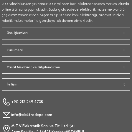
2001 yılında kurulan şirketimiz 2006 yılından beri elektrodepo.com markası altında
online ürün satışı yapmaktadır. Başlangıçta sadece elektronik malzeme olan ürün
çeşidimiz zaman içinde oluşan talep üzerine hobi elektroniği, hırdavat ürünleri,
robotik malzemeler ile genişleyerek devam etmektedir.
Gönder
Üye İşlemleri
Kurumsal
Yasal Mevzuat ve Bilgilendirme
İletişim
+90 212 249 4735
info@elektrodepo.com
M.T.V Elektronik San. ve Tic. Ltd. Şti.
Arşın Sok No : 2 34425 Karaköy/İSTANBUL