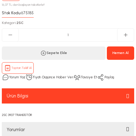
16,37 TL den başlayan taksitlerle!!
Stok Kodu
675185
:
Kategori
2SC
:
Sepete Ekle
Hemen Al
Toptan Teklif Al
Yorum Yaz
Fiyatı Düşünce Haber Ver
Tavsiye Et
Paylaş
Ürün Bilgisi
2SC 3907 TRANSİSTÖR
Yorumlar