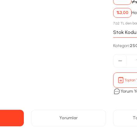
7
%3,00
Hav
7,62 TL den baş
Stok Kodu
Kategori
2S
:
Toptan T
Yorum Y
Yorumlar
Ta