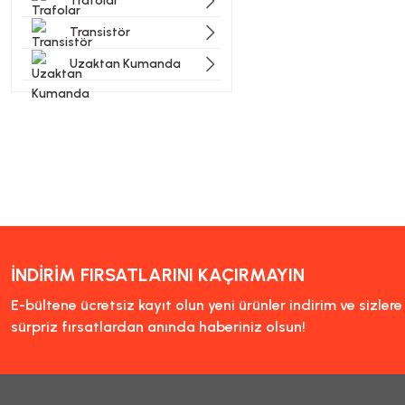
Trafolar
Transistör
Uzaktan Kumanda
İNDİRİM FIRSATLARINI KAÇIRMAYIN
E-bültene ücretsiz kayıt olun yeni ürünler indirim ve sizler
sürpriz fırsatlardan anında haberiniz olsun!