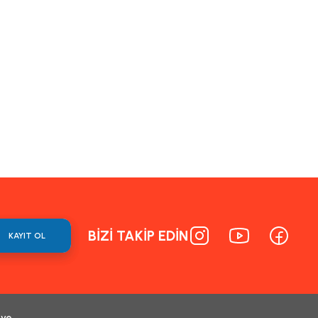
BİZİ TAKİP EDİN
KAYIT OL
 ve