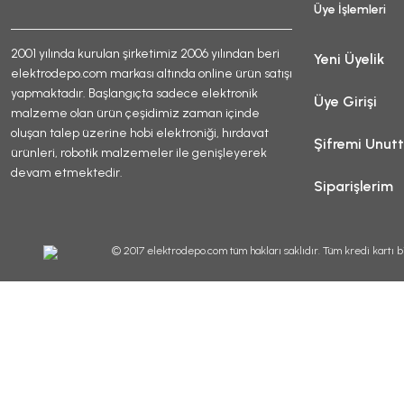
Üye İşlemleri
2001 yılında kurulan şirketimiz 2006 yılından beri
Yeni Üyelik
elektrodepo.com markası altında online ürün satışı
yapmaktadır. Başlangıçta sadece elektronik
Üye Girişi
malzeme olan ürün çeşidimiz zaman içinde
oluşan talep üzerine hobi elektroniği, hırdavat
Şifremi Unut
ürünleri, robotik malzemeler ile genişleyerek
devam etmektedir.
Siparişlerim
© 2017 elektrodepo.com tüm hakları saklıdır. Tüm kredi kartı bi