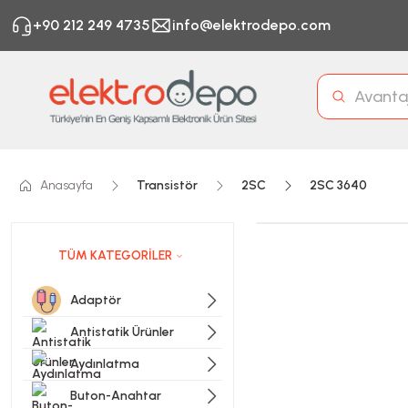
+90 212 249 4735
info@elektrodepo.com
Anasayfa
Transistör
2SC
2SC 3640
TÜM KATEGORİLER
Adaptör
Antistatik Ürünler
Aydınlatma
Buton-Anahtar