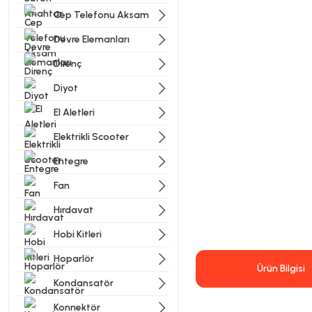
Cep Telefonu Aksam
Devre Elemanları
Direnç
Diyot
El Aletleri
Elektrikli Scooter
Entegre
Fan
Hırdavat
Hobi Kitleri
Hoparlör
Ürün Bilgisi
Kondansatör
Konnektör