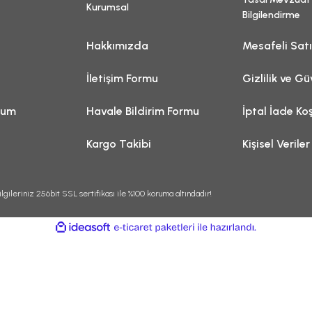
Kurumsal
Bilgilendirme
Hakkımızda
Mesafeli Sat
İletişim Formu
Gizlilik ve Gü
tum
Havale Bildirim Formu
İptal İade Koş
Kargo Takibi
Kişisel Veriler
lgileriniz 256bit SSL sertifikası ile %100 koruma altındadır!
ile
ideasoft
e-
hazırlandı.
ticaret
paketleri