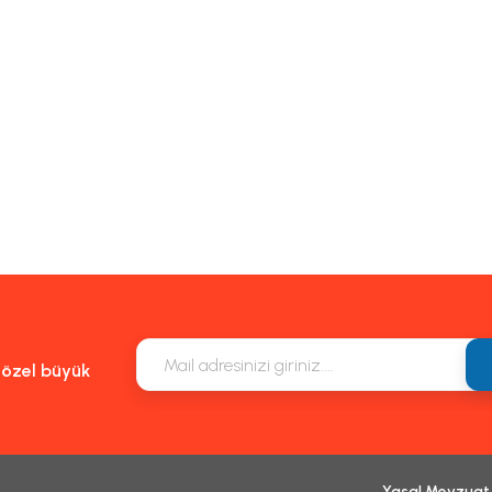
e özel büyük
Yasal Mevzuat