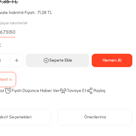
7,36 TL
ale İndirimli Fiyatı : 71,28 TL
layan taksitlerle!!
675150
:
C
Sepete Ekle
Hemen Al
eklif Al
az
Fiyatı Düşünce Haber Ver
Tavsiye Et
Paylaş
ksit Seçenekleri
Önerileriniz