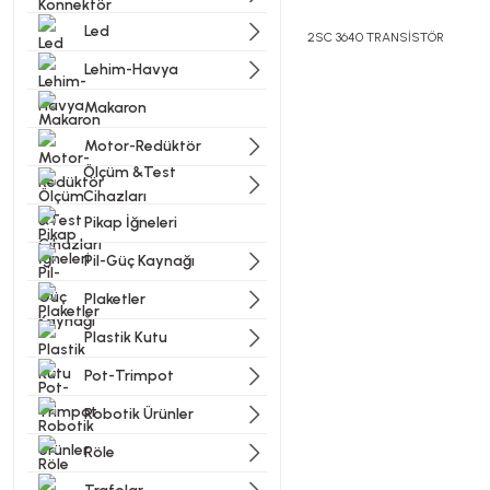
Led
2SC 3640 TRANSİSTÖR
Lehim-Havya
Makaron
Bu ürünün fiyat bilgisi, resi
Görüş ve önerileriniz için t
Motor-Redüktör
Ölçüm &Test
Cihazları
Ürün resmi kalitesiz, bozu
Pikap İğneleri
Ürün açıklamasında eksik bi
Pil-Güç Kaynağı
Ürün bilgilerinde hatalar b
Ürün fiyatı diğer sitelerde
Plaketler
Bu ürüne benzer farklı alter
Plastik Kutu
Pot-Trimpot
Robotik Ürünler
Röle