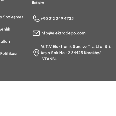
İletişim
ış Sözleşmesi
+90 212 249 4735
venlik
info@elektrodepo.com
ullari
M.T.V Elektronik San. ve Tic. Ltd. Şti.
Arşın Sok No : 2 34425 Karaköy/
 Politikası
İSTANBUL