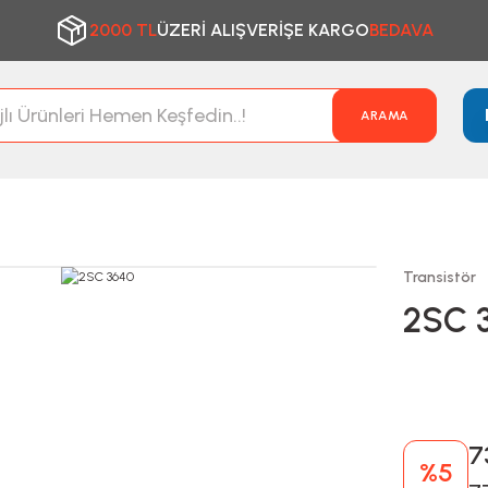
2000 TL
ÜZERİ ALIŞVERİŞE KARGO
BEDAVA
ARAMA
Transistör
2SC 
7
%5