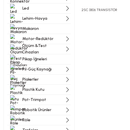
Led
2SC 3306 TRANSİSTÖR
Lehim-Havya
Makaron
Bu ürünün fiyat bilgisi, resi
Görüş ve önerileriniz için t
Motor-Redüktör
Ölçüm &Test
Cihazları
Ürün resmi kalitesiz, bozu
Pikap İğneleri
Ürün açıklamasında eksik bi
Pil-Güç Kaynağı
Ürün bilgilerinde hatalar b
Ürün fiyatı diğer sitelerde
Plaketler
Bu ürüne benzer farklı alter
Plastik Kutu
Pot-Trimpot
Robotik Ürünler
Röle