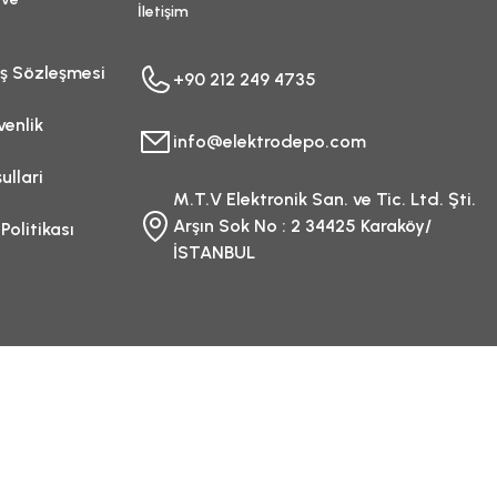
İletişim
ış Sözleşmesi
+90 212 249 4735
venlik
info@elektrodepo.com
ullari
M.T.V Elektronik San. ve Tic. Ltd. Şti.
Arşın Sok No : 2 34425 Karaköy/
 Politikası
İSTANBUL