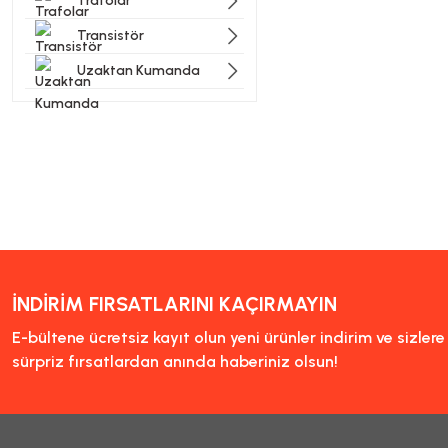
Trafolar
Transistör
Uzaktan Kumanda
İNDİRİM FIRSATLARINI KAÇIRMAYIN
E-bültene ücretsiz kayıt olun yeni ürünler indirim ve sizler
sürpriz fırsatlardan anında haberiniz olsun!