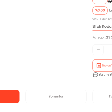
1
%3,00
Hav
9,88 TL den baş
Stok Kodu
Kategori
2S
:
Toptan T
Yorum Y
Yorumlar
Ta