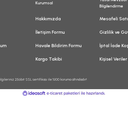
Kurumsal
Bilgilendirme
Hakkımızda
Mesafeli Sat
İletişim Formu
Gizlilik ve Gü
tum
Havale Bildirim Formu
İptal İade Koş
Kargo Takibi
Kişisel Veriler
lgileriniz 256bit SSL sertifikası ile %100 koruma altındadır!
ile
ideasoft
e-
hazırlandı.
ticaret
paketleri