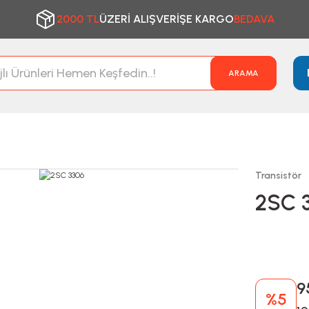
2000 TL
ÜZERİ ALIŞVERİŞE KARGO
BEDAVA
ARAMA
Transistör
2SC 
9
%5