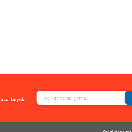
e özel büyük
Yasal Mevzuat