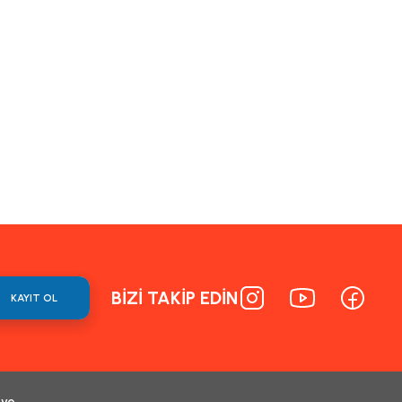
BİZİ TAKİP EDİN
KAYIT OL
 ve