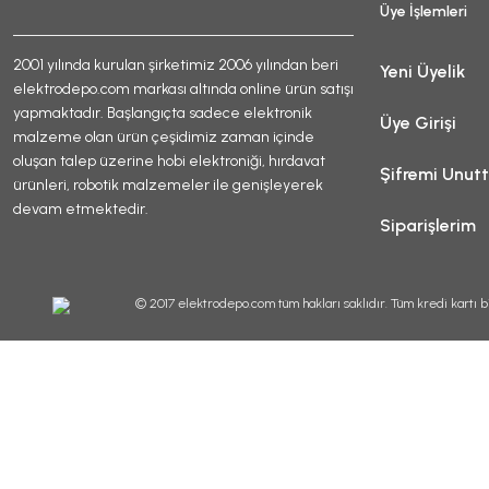
Üye İşlemleri
2001 yılında kurulan şirketimiz 2006 yılından beri
Yeni Üyelik
elektrodepo.com markası altında online ürün satışı
yapmaktadır. Başlangıçta sadece elektronik
Üye Girişi
malzeme olan ürün çeşidimiz zaman içinde
oluşan talep üzerine hobi elektroniği, hırdavat
Şifremi Unut
ürünleri, robotik malzemeler ile genişleyerek
devam etmektedir.
Siparişlerim
© 2017 elektrodepo.com tüm hakları saklıdır. Tüm kredi kartı bi