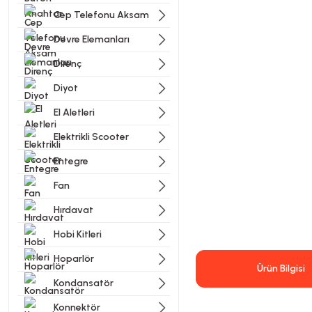
Cep Telefonu Aksam
Devre Elemanları
Direnç
Diyot
El Aletleri
Elektrikli Scooter
Entegre
Fan
Hırdavat
Hobi Kitleri
Hoparlör
Ürün Bilgisi
Kondansatör
Konnektör