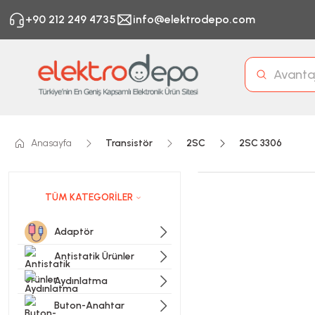
+90 212 249 4735
info@elektrodepo.com
Anasayfa
Transistör
2SC
2SC 3306
TÜM KATEGORİLER
Adaptör
Antistatik Ürünler
Aydınlatma
Buton-Anahtar