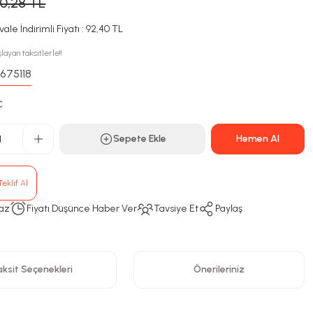
00,28 TL
ale İndirimli Fiyatı : 92,40 TL
layan taksitlerle!!
675118
:
C
Sepete Ekle
Hemen Al
eklif Al
az
Fiyatı Düşünce Haber Ver
Tavsiye Et
Paylaş
ksit Seçenekleri
Önerileriniz