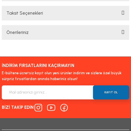
Taksit Seçenekleri
Bu ürüne ilk yorumu siz yapın!
Önerileriniz
Yorum Yaz
Bu ürünün fiyat bilgisi, resim, ürün açıklamalarında ve diğer konularda
yetersiz gördüğünüz noktaları öneri formunu kullanarak tarafımıza
iletebilirsiniz.
İNDİRİM FIRSATLARINI KAÇIRMAYIN
Görüş ve önerileriniz için teşekkür ederiz.
E-bültene ücretsiz kayıt olun yeni ürünler indirim ve sizlere özel büyük
sürpriz fırsatlardan anında haberiniz olsun!
Ürün resmi kalitesiz, bozuk veya görüntülenemiyor.
Ürün açıklamasında eksik bilgiler bulunuyor.
KAYIT OL
Ürün bilgilerinde hatalar bulunuyor.
BİZİ TAKİP EDİN
Ürün fiyatı diğer sitelerden daha pahalı.
Bu ürüne benzer farklı alternatifler olmalı.