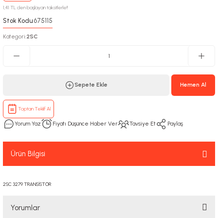
1,41 TL den başlayan taksitlerle!!
Stok Kodu
675115
:
Kategori
2SC
:
Sepete Ekle
Hemen Al
Toptan Teklif Al
Yorum Yaz
Fiyatı Düşünce Haber Ver
Tavsiye Et
Paylaş
Ürün Bilgisi
2SC 3279 TRANSİSTÖR
Yorumlar