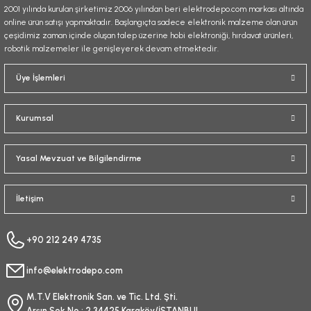
2001 yılında kurulan şirketimiz 2006 yılından beri elektrodepo.com markası altında
online ürün satışı yapmaktadır. Başlangıçta sadece elektronik malzeme olan ürün
çeşidimiz zaman içinde oluşan talep üzerine hobi elektroniği, hırdavat ürünleri,
robotik malzemeler ile genişleyerek devam etmektedir.
Gönder
Üye İşlemleri
Kurumsal
Yasal Mevzuat ve Bilgilendirme
İletişim
+90 212 249 4735
info@elektrodepo.com
M.T.V Elektronik San. ve Tic. Ltd. Şti.
Arşın Sok No : 2 34425 Karaköy/İSTANBUL