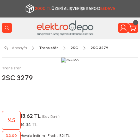
2000 TL
ÜZERİ ALIŞVERİŞE KARGO
BEDAVA
Anasayfa
Transistör
2SC
2SC 3279
Transistör
2SC 3279
13,62 TL
(Kdv Dahil)
%5
14,34 TL
%3,00
Havale İndirimli Fiyatı : 13,21 TL