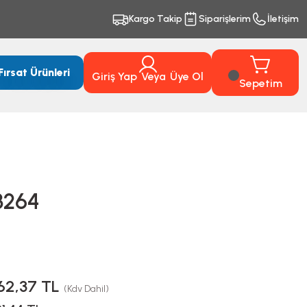
Kargo Takip
Siparişlerim
İletişim
Fırsat Ürünleri
Giriş Yap
Veya
Üye Ol
Sepetim
3264
62,37 TL
(Kdv Dahil)