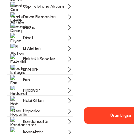
Cep Telefonu Aksam
Devre Elemanları
Direnç
Diyot
El Aletleri
Elektrikli Scooter
Entegre
Fan
Hırdavat
Hobi Kitleri
Hoparlör
Ürün Bilgisi
Kondansatör
Konnektör