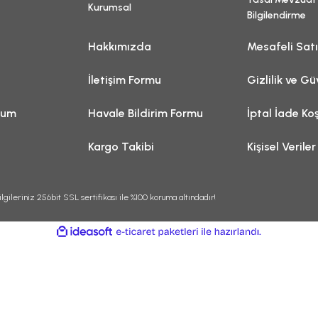
Kurumsal
Bilgilendirme
Hakkımızda
Mesafeli Sat
İletişim Formu
Gizlilik ve Gü
tum
Havale Bildirim Formu
İptal İade Koş
Kargo Takibi
Kişisel Veriler
lgileriniz 256bit SSL sertifikası ile %100 koruma altındadır!
ile
ideasoft
e-
hazırlandı.
ticaret
paketleri