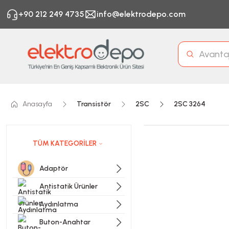
+90 212 249 4735
info@elektrodepo.com
Anasayfa
Transistör
2SC
2SC 3264
TÜM KATEGORİLER
Adaptör
Antistatik Ürünler
Aydınlatma
Buton-Anahtar