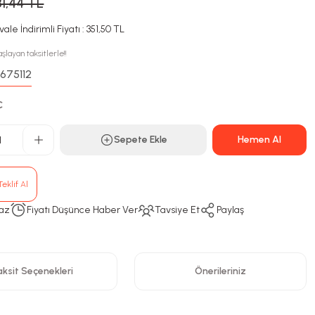
81,44 TL
ale İndirimli Fiyatı : 351,50 TL
şlayan taksitlerle!!
675112
:
C
Sepete Ekle
Hemen Al
eklif Al
az
Fiyatı Düşünce Haber Ver
Tavsiye Et
Paylaş
ksit Seçenekleri
Önerileriniz