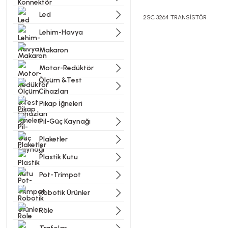
Led
2SC 3264 TRANSİSTÖR
Lehim-Havya
Makaron
Bu ürünün fiyat bilgisi, resi
Görüş ve önerileriniz için t
Motor-Redüktör
Ölçüm &Test
Cihazları
Ürün resmi kalitesiz, bozu
Pikap İğneleri
Ürün açıklamasında eksik bi
Pil-Güç Kaynağı
Ürün bilgilerinde hatalar b
Ürün fiyatı diğer sitelerde
Plaketler
Bu ürüne benzer farklı alter
Plastik Kutu
Pot-Trimpot
Robotik Ürünler
Röle