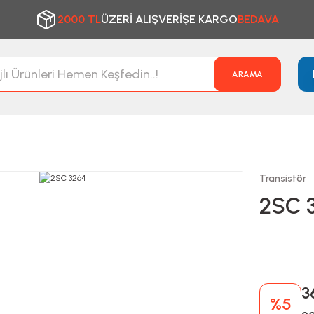
2000 TL
ÜZERİ ALIŞVERİŞE KARGO
BEDAVA
ARAMA
Transistör
2SC 
3
%5