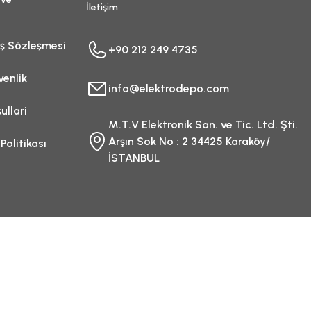
İletişim
ış Sözleşmesi
+90 212 249 4735
venlik
info@elektrodepo.com
ullari
M.T.V Elektronik San. ve Tic. Ltd. Şti.
Arşın Sok No : 2 34425 Karaköy/
 Politikası
İSTANBUL