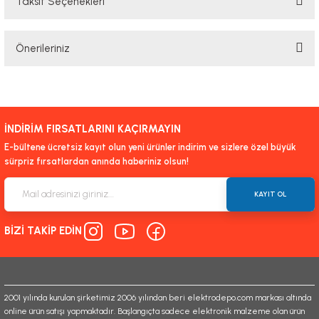
Taksit Seçenekleri
Bu ürüne ilk yorumu siz yapın!
Önerileriniz
Yorum Yaz
Bu ürünün fiyat bilgisi, resim, ürün açıklamalarında ve diğer konularda
yetersiz gördüğünüz noktaları öneri formunu kullanarak tarafımıza
iletebilirsiniz.
İNDİRİM FIRSATLARINI KAÇIRMAYIN
Görüş ve önerileriniz için teşekkür ederiz.
E-bültene ücretsiz kayıt olun yeni ürünler indirim ve sizlere özel büyük
sürpriz fırsatlardan anında haberiniz olsun!
Ürün resmi kalitesiz, bozuk veya görüntülenemiyor.
Ürün açıklamasında eksik bilgiler bulunuyor.
KAYIT OL
Ürün bilgilerinde hatalar bulunuyor.
BİZİ TAKİP EDİN
Ürün fiyatı diğer sitelerden daha pahalı.
Bu ürüne benzer farklı alternatifler olmalı.
2001 yılında kurulan şirketimiz 2006 yılından beri elektrodepo.com markası altında
online ürün satışı yapmaktadır. Başlangıçta sadece elektronik malzeme olan ürün