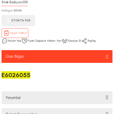
Stok Kodu
son3181
:
Kategori
20VA
:
STOKTA YOK
Toptan Teklif Al
Yorum Yaz
Fiyatı Düşünce Haber Ver
Tavsiye Et
Paylaş
Ürün Bilgisi
E6026055
Yorumlar