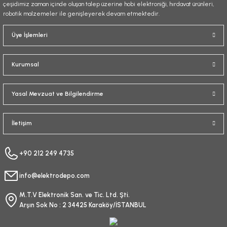
çeşidimiz zaman içinde oluşan talep üzerine hobi elektroniği, hırdavat ürünleri,
robotik malzemeler ile genişleyerek devam etmektedir.
Gönder
Üye İşlemleri
Kurumsal
Yasal Mevzuat ve Bilgilendirme
İletişim
+90 212 249 4735
info@elektrodepo.com
M.T.V Elektronik San. ve Tic. Ltd. Şti.
Arşın Sok No : 2 34425 Karaköy/İSTANBUL