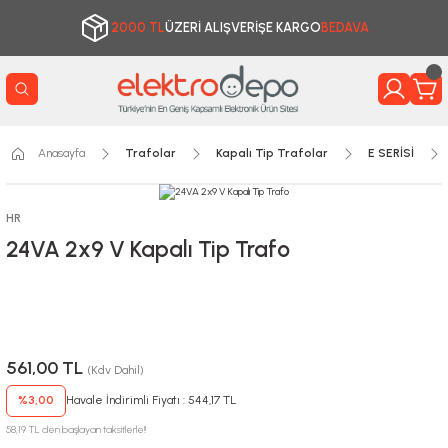
2000 TL
ÜZERİ ALIŞVERİŞE KARGO
BEDAVA
Anasayfa
Trafolar
Kapalı Tip Trafolar
E SERİSİ
HR
24VA 2x9 V Kapalı Tip Trafo
561,00 TL
(Kdv Dahil)
%3,00
Havale İndirimli Fiyatı : 544,17 TL
58,19 TL den başlayan taksitlerle!!