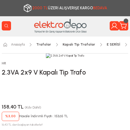
2000 TL
ÜZERİ ALIŞVERİŞE KARGO
BEDAVA
Anasayfa
Trafolar
Kapalı Tip Trafolar
E SERİSİ
HR
2.3VA 2x9 V Kapalı Tip Trafo
158,40 TL
(Kdv Dahil)
%3,00
Havale İndirimli Fiyatı : 153,65 TL
16,43 TL den başlayan taksitlerle!!