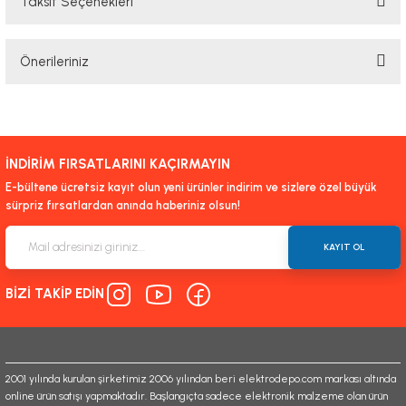
Taksit Seçenekleri
Bu ürüne ilk yorumu siz yapın!
Önerileriniz
Yorum Yaz
Bu ürünün fiyat bilgisi, resim, ürün açıklamalarında ve diğer konularda
yetersiz gördüğünüz noktaları öneri formunu kullanarak tarafımıza
iletebilirsiniz.
İNDİRİM FIRSATLARINI KAÇIRMAYIN
Görüş ve önerileriniz için teşekkür ederiz.
E-bültene ücretsiz kayıt olun yeni ürünler indirim ve sizlere özel büyük
sürpriz fırsatlardan anında haberiniz olsun!
Ürün resmi kalitesiz, bozuk veya görüntülenemiyor.
Ürün açıklamasında eksik bilgiler bulunuyor.
KAYIT OL
Ürün bilgilerinde hatalar bulunuyor.
BİZİ TAKİP EDİN
Ürün fiyatı diğer sitelerden daha pahalı.
Bu ürüne benzer farklı alternatifler olmalı.
2001 yılında kurulan şirketimiz 2006 yılından beri elektrodepo.com markası altında
online ürün satışı yapmaktadır. Başlangıçta sadece elektronik malzeme olan ürün