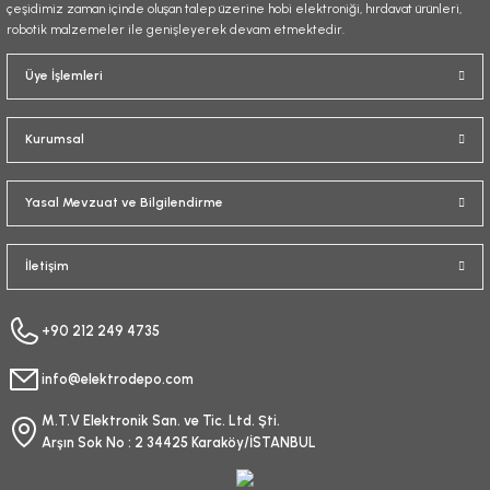
çeşidimiz zaman içinde oluşan talep üzerine hobi elektroniği, hırdavat ürünleri,
robotik malzemeler ile genişleyerek devam etmektedir.
Gönder
Üye İşlemleri
Kurumsal
Yasal Mevzuat ve Bilgilendirme
İletişim
+90 212 249 4735
info@elektrodepo.com
M.T.V Elektronik San. ve Tic. Ltd. Şti.
Arşın Sok No : 2 34425 Karaköy/İSTANBUL