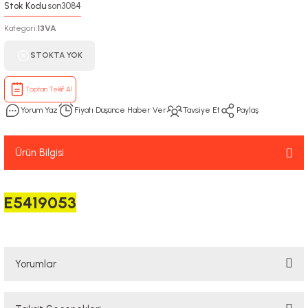
Stok Kodu
son3084
:
Kategori
13VA
:
STOKTA YOK
Toptan Teklif Al
Yorum Yaz
Fiyatı Düşünce Haber Ver
Tavsiye Et
Paylaş
Ürün Bilgisi
E5419053
Yorumlar