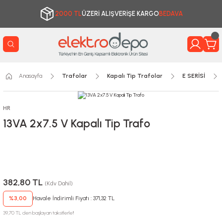
2000 TL
ÜZERİ ALIŞVERİŞE KARGO
BEDAVA
Anasayfa
Trafolar
Kapalı Tip Trafolar
E SERİSİ
HR
13VA 2x7.5 V Kapalı Tip Trafo
382,80 TL
(Kdv Dahil)
%3,00
Havale İndirimli Fiyatı : 371,32 TL
39,70 TL den başlayan taksitlerle!!