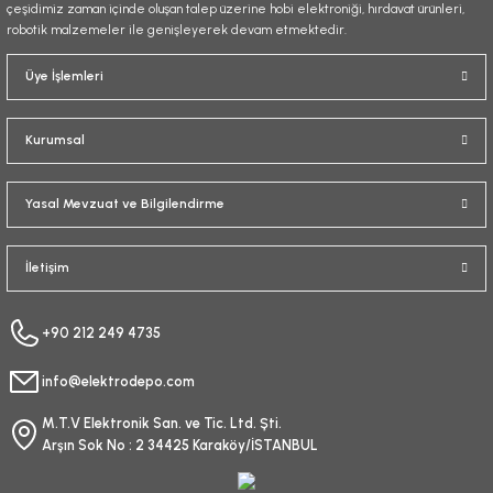
çeşidimiz zaman içinde oluşan talep üzerine hobi elektroniği, hırdavat ürünleri,
robotik malzemeler ile genişleyerek devam etmektedir.
Gönder
Üye İşlemleri
Kurumsal
Yasal Mevzuat ve Bilgilendirme
İletişim
+90 212 249 4735
info@elektrodepo.com
M.T.V Elektronik San. ve Tic. Ltd. Şti.
Arşın Sok No : 2 34425 Karaköy/İSTANBUL