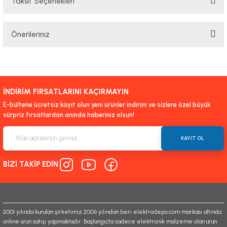
Taksit Seçenekleri
Bu ürüne ilk yorumu siz yapın!
Önerileriniz
Yorum Yaz
Bu ürünün fiyat bilgisi, resim, ürün açıklamalarında ve diğer konularda
yetersiz gördüğünüz noktaları öneri formunu kullanarak tarafımıza
iletebilirsiniz.
İNDİRİM FIRSATLARINI KAÇIRMAYIN
Görüş ve önerileriniz için teşekkür ederiz.
E-bültene ücretsiz kayıt olun yeni ürünler indirim ve sizlere özel büyük
sürpriz fırsatlardan anında haberiniz olsun!
Ürün resmi kalitesiz, bozuk veya görüntülenemiyor.
Ürün açıklamasında eksik bilgiler bulunuyor.
KAYIT OL
Ürün bilgilerinde hatalar bulunuyor.
BİZİ TAKİP EDİN
Ürün fiyatı diğer sitelerden daha pahalı.
Bu ürüne benzer farklı alternatifler olmalı.
2001 yılında kurulan şirketimiz 2006 yılından beri elektrodepo.com markası altında
online ürün satışı yapmaktadır. Başlangıçta sadece elektronik malzeme olan ürün