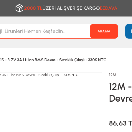
2000 TL
ÜZERİ ALIŞVERİŞE KARGO
BEDAVA
ARAMA
 1S - 3.7V 3A Li-İon BMS Devre - Sıcaklık Çıkışlı - 330K NTC
12M
12M -
Devre
86,63 