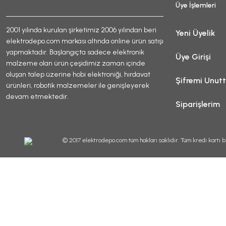
Üye İşlemleri
2001 yılında kurulan şirketimiz 2006 yılından beri
Yeni Üyelik
elektrodepo.com markası altında online ürün satışı
yapmaktadır. Başlangıçta sadece elektronik
Üye Girişi
malzeme olan ürün çeşidimiz zaman içinde
oluşan talep üzerine hobi elektroniği, hırdavat
Şifremi Unut
ürünleri, robotik malzemeler ile genişleyerek
devam etmektedir.
Siparişlerim
© 2017 elektrodepo.com tüm hakları saklıdır. Tüm kredi kartı bi