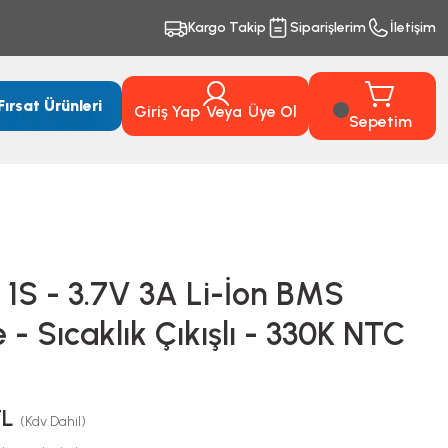
Kargo Takip
Siparişlerim
İletişim
Fırsat Ürünleri
Giriş Yap
Veya
Üye Ol
Sepetim
 1S - 3.7V 3A Li-İon BMS
 - Sıcaklık Çıkışlı - 330K NTC
TL
(Kdv Dahil)