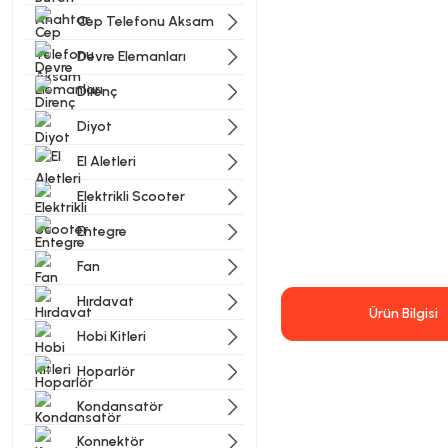
Cep Telefonu Aksam
Devre Elemanları
Direnç
Diyot
El Aletleri
Elektrikli Scooter
Entegre
Fan
Hırdavat
Ürün Bilgisi
Hobi Kitleri
Hoparlör
Kondansatör
Konnektör