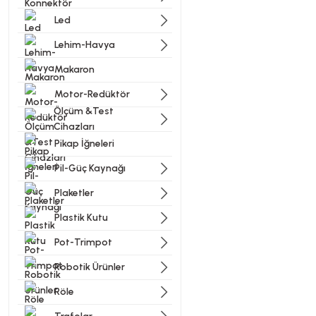
Bu ürünün fiyat bilgisi, resi
Led
Görüş ve önerileriniz için t
Lehim-Havya
Ürün resmi kalitesiz, bozu
Makaron
Ürün açıklamasında eksik bi
Motor-Redüktör
Ürün bilgilerinde hatalar b
Ölçüm &Test
Ürün fiyatı diğer sitelerde
Cihazları
Pikap İğneleri
Bu ürüne benzer farklı alter
Pil-Güç Kaynağı
Plaketler
Plastik Kutu
Pot-Trimpot
Robotik Ürünler
Röle