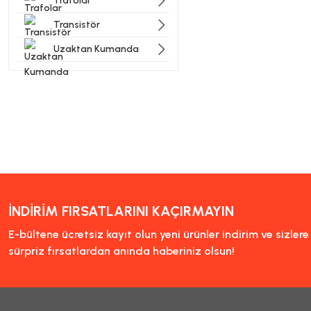
Trafolar
Transistör
Uzaktan Kumanda
İNDİRİM FIRSATLARINI KAÇIRMAYIN
E-bültene ücretsiz kayıt olun yeni ürünler indirim ve sizler
sürpriz fırsatlardan anında haberiniz olsun!