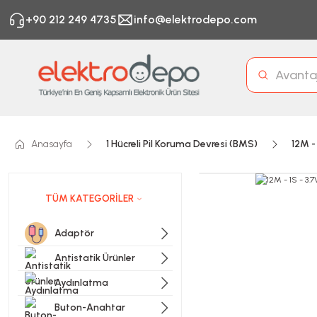
+90 212 249 4735
info@elektrodepo.com
Anasayfa
1 Hücreli Pil Koruma Devresi (BMS)
12M -
TÜM KATEGORİLER
Adaptör
Antistatik Ürünler
Aydınlatma
Buton-Anahtar