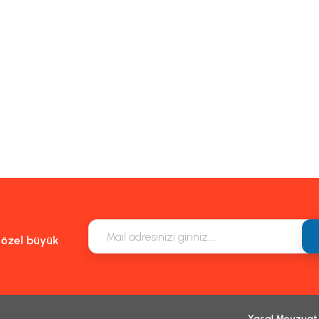
e özel büyük
Yasal Mevzuat