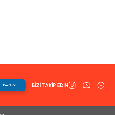
BİZİ TAKİP EDİN
KAYIT OL
 ve