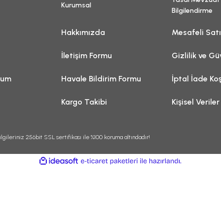
Kurumsal
Bilgilendirme
Hakkımızda
Mesafeli Sat
İletişim Formu
Gizlilik ve Gü
tum
Havale Bildirim Formu
İptal İade Koş
Kargo Takibi
Kişisel Veriler
lgileriniz 256bit SSL sertifikası ile %100 koruma altındadır!
ile
ideasoft
e-
hazırlandı.
ticaret
paketleri