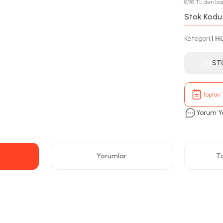
8,98 TL den baş
Stok Kodu
Kategori
1 H
:
ST
Toptan T
Yorum Y
Yorumlar
Ta