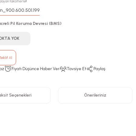
layan taksitlerle!!
n_900.600.501.199
:
ücreli Pil Koruma Devresi (BMS)
OKTA YOK
eklif Al
az
Fiyatı Düşünce Haber Ver
Tavsiye Et
Paylaş
ksit Seçenekleri
Önerileriniz