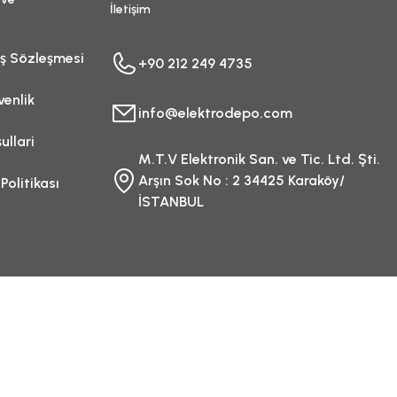
İletişim
ış Sözleşmesi
+90 212 249 4735
venlik
info@elektrodepo.com
ullari
M.T.V Elektronik San. ve Tic. Ltd. Şti.
Arşın Sok No : 2 34425 Karaköy/
 Politikası
İSTANBUL