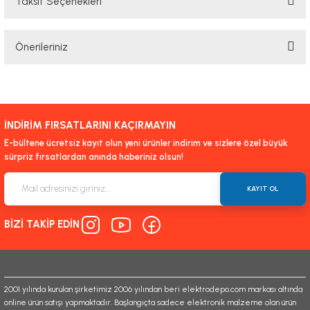
Taksit Seçenekleri
Bu ürüne ilk yorumu siz yapın!
Önerileriniz
Yorum Yaz
Bu ürünün fiyat bilgisi, resim, ürün açıklamalarında ve diğer konularda
yetersiz gördüğünüz noktaları öneri formunu kullanarak tarafımıza
iletebilirsiniz.
İNDİRİM FIRSATLARINI KAÇIRMAYIN
Görüş ve önerileriniz için teşekkür ederiz.
E-bültene ücretsiz kayıt olun yeni ürünler indirim ve sizlere özel büyük
sürpriz fırsatlardan anında haberiniz olsun!
Ürün resmi kalitesiz, bozuk veya görüntülenemiyor.
Ürün açıklamasında eksik bilgiler bulunuyor.
KAYIT OL
Ürün bilgilerinde hatalar bulunuyor.
BİZİ TAKİP EDİN
Ürün fiyatı diğer sitelerden daha pahalı.
Bu ürüne benzer farklı alternatifler olmalı.
2001 yılında kurulan şirketimiz 2006 yılından beri elektrodepo.com markası altında
online ürün satışı yapmaktadır. Başlangıçta sadece elektronik malzeme olan ürün