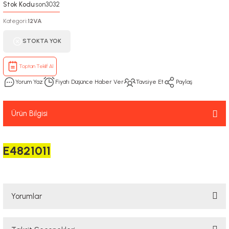
Stok Kodu
son3032
:
Kategori
12VA
:
STOKTA YOK
Toptan Teklif Al
Yorum Yaz
Fiyatı Düşünce Haber Ver
Tavsiye Et
Paylaş
Ürün Bilgisi
E4821011
Yorumlar