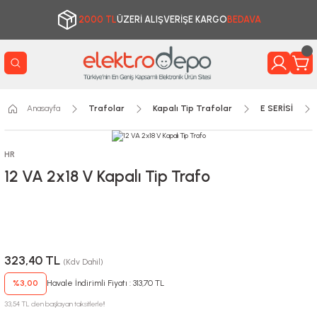
2000 TL
ÜZERİ ALIŞVERİŞE KARGO
BEDAVA
Anasayfa
Trafolar
Kapalı Tip Trafolar
E SERİSİ
HR
12 VA 2x18 V Kapalı Tip Trafo
323,40 TL
(Kdv Dahil)
%3,00
Havale İndirimli Fiyatı : 313,70 TL
33,54 TL den başlayan taksitlerle!!