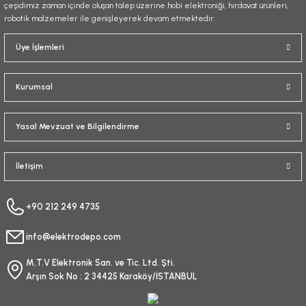
çeşidimiz zaman içinde oluşan talep üzerine hobi elektroniği, hırdavat ürünleri,
robotik malzemeler ile genişleyerek devam etmektedir.
Gönder
Üye İşlemleri
Kurumsal
Yasal Mevzuat ve Bilgilendirme
İletişim
+90 212 249 4735
info@elektrodepo.com
M.T.V Elektronik San. ve Tic. Ltd. Şti.
Arşın Sok No : 2 34425 Karaköy/İSTANBUL