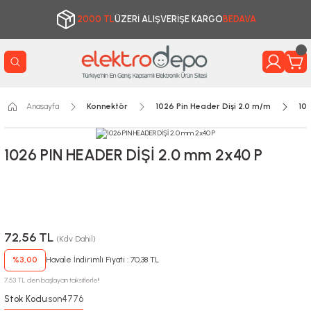
2000 TL
ÜZERİ ALIŞVERİŞE KARGO
BEDAVA
Anasayfa
Konnektör
1026 Pin Header Dişi 2.0 m/m
10
1026 PIN HEADER DİŞİ 2.0 mm 2x40 P
72,56 TL
(Kdv Dahil)
%3,00
Havale İndirimli Fiyatı : 70,38 TL
7,53 TL den başlayan taksitlerle!!
Stok Kodu
son4776
: