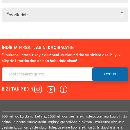
Bu ürüne ilk yorumu siz yapın!
Önerileriniz
Yorum Yaz
Bu ürünün fiyat bilgisi, resim, ürün açıklamalarında ve diğer konularda
yetersiz gördüğünüz noktaları öneri formunu kullanarak tarafımıza
iletebilirsiniz.
İNDİRİM FIRSATLARINI KAÇIRMAYIN
Görüş ve önerileriniz için teşekkür ederiz.
E-bültene ücretsiz kayıt olun yeni ürünler indirim ve sizlere özel büyük
sürpriz fırsatlardan anında haberiniz olsun!
Ürün resmi kalitesiz, bozuk veya görüntülenemiyor.
Ürün açıklamasında eksik bilgiler bulunuyor.
KAYIT OL
Ürün bilgilerinde hatalar bulunuyor.
BİZİ TAKİP EDİN
Ürün fiyatı diğer sitelerden daha pahalı.
Bu ürüne benzer farklı alternatifler olmalı.
2001 yılında kurulan şirketimiz 2006 yılından beri elektrodepo.com markası altında
online ürün satışı yapmaktadır. Başlangıçta sadece elektronik malzeme olan ürün
çeşidimiz zaman içinde oluşan talep üzerine hobi elektroniği, hırdavat ürünleri,