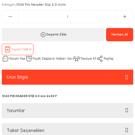
Kategori
1026 Pin Header Dişi 2.0 m/m
:
Sepete Ekle
Hemen Al
Toptan Teklif Al
Yorum Yaz
Fiyatı Düşünce Haber Ver
Tavsiye Et
Paylaş
Ürün Bilgisi
1026 PIN HEADER DİŞİ 2.0 mm 2x40 P
Yorumlar
Taksit Seçenekleri