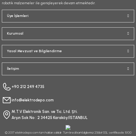
robotik malzemeler ile genişleyerek devam etmektedir.
Gönder
Üye İşlemleri
Kurumsal
Yasal Mevzuat ve Bilgilendirme
İletişim
+90 212 249 4735
info@elektrodepo.com
M.T.V Elektronik San. ve Tic. Ltd. Şti.
Arşın Sok No : 2 34425 Karaköy/İSTANBUL
© 2017 elektrodepo.com tüm hakları saklıdır. Tüm kredi kartı bilgileriniz 256bit SSL sertifikası ile %100