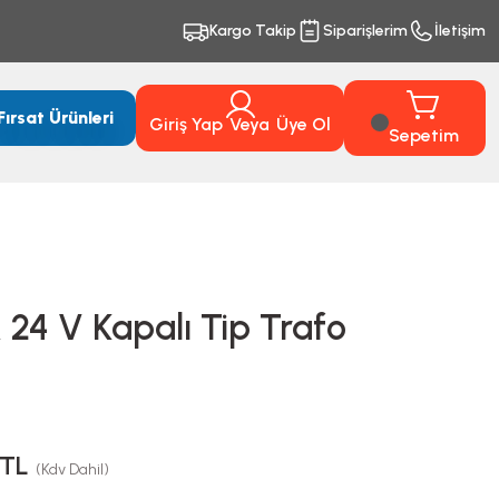
Kargo Takip
Siparişlerim
İletişim
Fırsat Ürünleri
Giriş Yap
Veya
Üye Ol
Sepetim
 24 V Kapalı Tip Trafo
 TL
(Kdv Dahil)