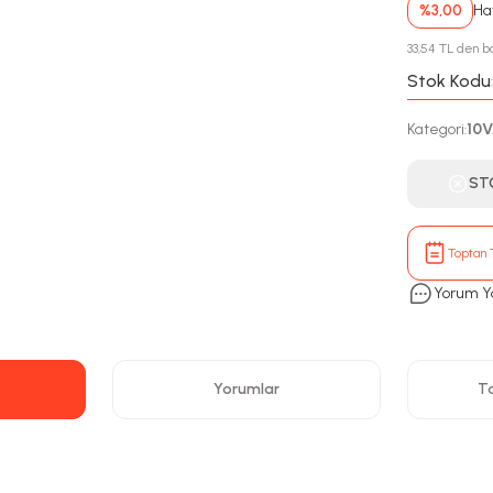
%3,00
Hav
33,54 TL den ba
Stok Kodu
Kategori
10
:
ST
Toptan T
Yorum Y
Yorumlar
Ta