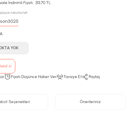
ale İndirimli Fiyatı : 313,70 TL
şlayan taksitlerle!!
son3025
:
VA
OKTA YOK
eklif Al
az
Fiyatı Düşünce Haber Ver
Tavsiye Et
Paylaş
ksit Seçenekleri
Önerileriniz