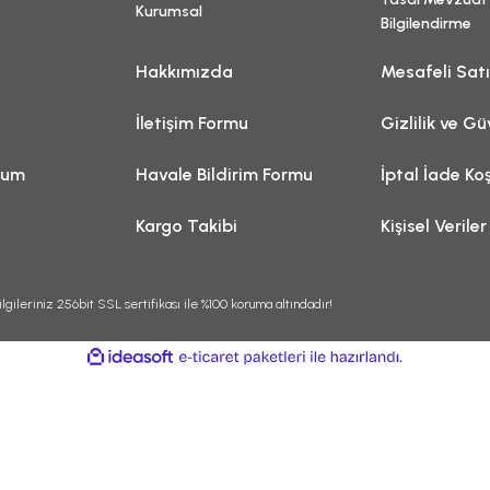
Kurumsal
Bilgilendirme
Hakkımızda
Mesafeli Sat
İletişim Formu
Gizlilik ve Gü
tum
Havale Bildirim Formu
İptal İade Koş
Kargo Takibi
Kişisel Veriler
lgileriniz 256bit SSL sertifikası ile %100 koruma altındadır!
ile
ideasoft
e-
hazırlandı.
ticaret
paketleri