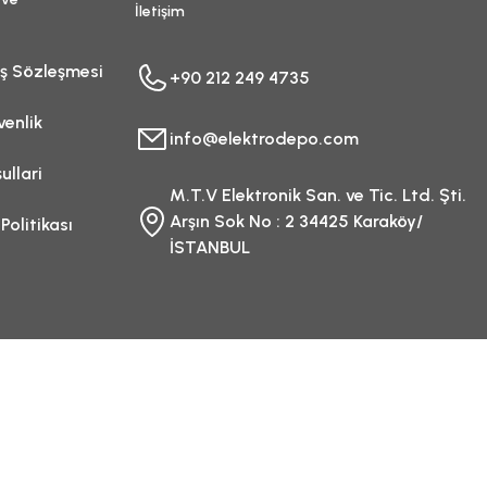
İletişim
ış Sözleşmesi
+90 212 249 4735
venlik
info@elektrodepo.com
ullari
M.T.V Elektronik San. ve Tic. Ltd. Şti.
Arşın Sok No : 2 34425 Karaköy/
 Politikası
İSTANBUL