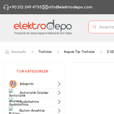
+90 212 249 4735
info@elektrodepo.com
Anasayfa
Trafolar
Kapalı Tip Trafolar
E SE
TÜM KATEGORİLER
Adaptör
Antistatik Ürünler
Aydınlatma
Buton-Anahtar