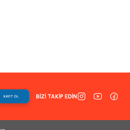
BİZİ TAKİP EDİN
KAYIT OL
 ve