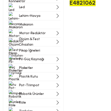
E4821062
Led
Lehim-Havya
Makaron
Motor-Redüktör
Bu ürünün fiyat bilgisi, resi
Görüş ve önerileriniz için t
Ölçüm &Test
Cihazları
Pikap İğneleri
Ürün resmi kalitesiz, bozu
Ürün açıklamasında eksik bi
Pil-Güç Kaynağı
Ürün bilgilerinde hatalar b
Plaketler
Ürün fiyatı diğer sitelerde
Plastik Kutu
Bu ürüne benzer farklı alter
Pot-Trimpot
Robotik Ürünler
Röle