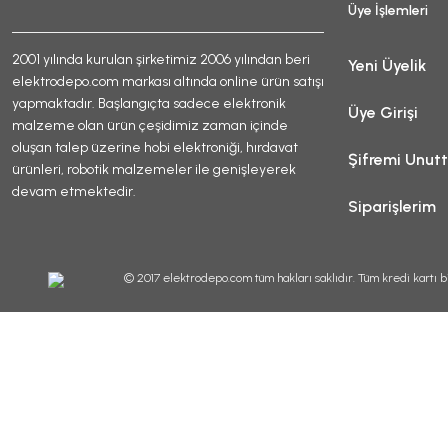
Üye İşlemleri
2001 yılında kurulan şirketimiz 2006 yılından beri
Yeni Üyelik
elektrodepo.com markası altında online ürün satışı
yapmaktadır. Başlangıçta sadece elektronik
Üye Girişi
malzeme olan ürün çeşidimiz zaman içinde
oluşan talep üzerine hobi elektroniği, hırdavat
Şifremi Unut
ürünleri, robotik malzemeler ile genişleyerek
devam etmektedir.
Siparişlerim
© 2017 elektrodepo.com tüm hakları saklıdır. Tüm kredi kartı bi