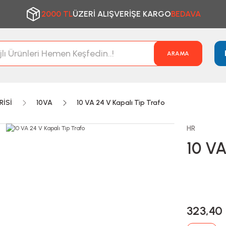
2000 TL
ÜZERİ ALIŞVERİŞE KARGO
BEDAVA
ARAMA
RİSİ
10VA
10 VA 24 V Kapalı Tip Trafo
HR
10 VA
323,40