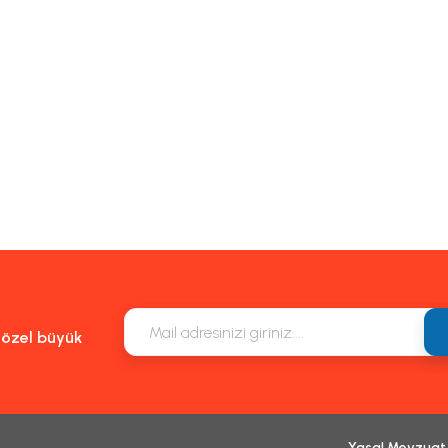
Gönder
e özel büyük
Yasal Mevzuat