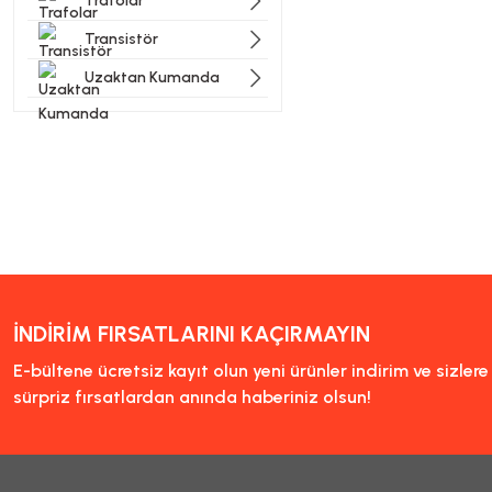
Trafolar
Transistör
Uzaktan Kumanda
İNDİRİM FIRSATLARINI KAÇIRMAYIN
E-bültene ücretsiz kayıt olun yeni ürünler indirim ve sizler
sürpriz fırsatlardan anında haberiniz olsun!