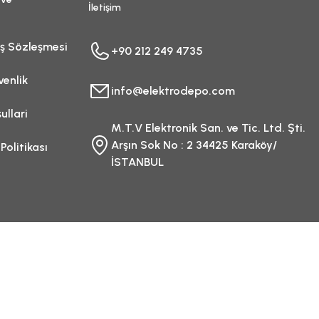
İletişim
ış Sözleşmesi
+90 212 249 4735
venlik
info@elektrodepo.com
ullari
M.T.V Elektronik San. ve Tic. Ltd. Şti.
Arşın Sok No : 2 34425 Karaköy/
 Politikası
İSTANBUL