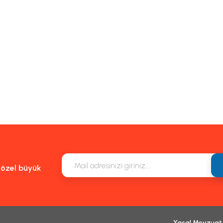
Gönder
e özel büyük
Yasal Mevzuat