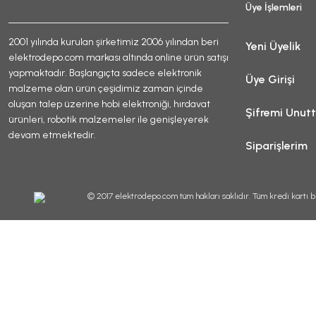
Üye İşlemleri
2001 yılında kurulan şirketimiz 2006 yılından beri
Yeni Üyelik
elektrodepo.com markası altında online ürün satışı
yapmaktadır. Başlangıçta sadece elektronik
Üye Girişi
malzeme olan ürün çeşidimiz zaman içinde
oluşan talep üzerine hobi elektroniği, hırdavat
Şifremi Unut
ürünleri, robotik malzemeler ile genişleyerek
devam etmektedir.
Siparişlerim
© 2017 elektrodepo.com tüm hakları saklıdır. Tüm kredi kartı bi