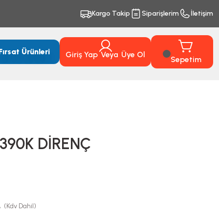
Kargo Takip
Siparişlerim
İletişim
Fırsat Ürünleri
Giriş Yap
Veya
Üye Ol
Sepetim
 390K DİRENÇ
L
(Kdv Dahil)