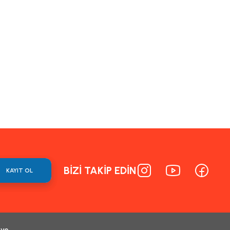
BİZİ TAKİP EDİN
KAYIT OL
 ve