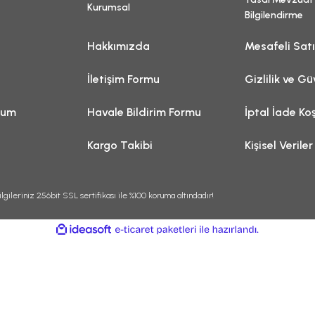
Kurumsal
Bilgilendirme
Hakkımızda
Mesafeli Sat
İletişim Formu
Gizlilik ve Gü
tum
Havale Bildirim Formu
İptal İade Koş
Kargo Takibi
Kişisel Veriler
lgileriniz 256bit SSL sertifikası ile %100 koruma altındadır!
ile
ideasoft
e-
hazırlandı.
ticaret
paketleri