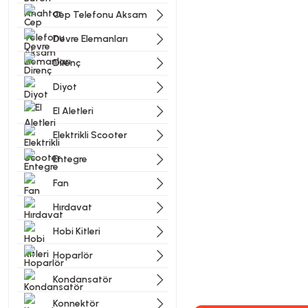
Cep Telefonu Aksam
Devre Elemanları
Direnç
Diyot
El Aletleri
Elektrikli Scooter
Entegre
Fan
Hırdavat
Hobi Kitleri
Hoparlör
Kondansatör
Konnektör