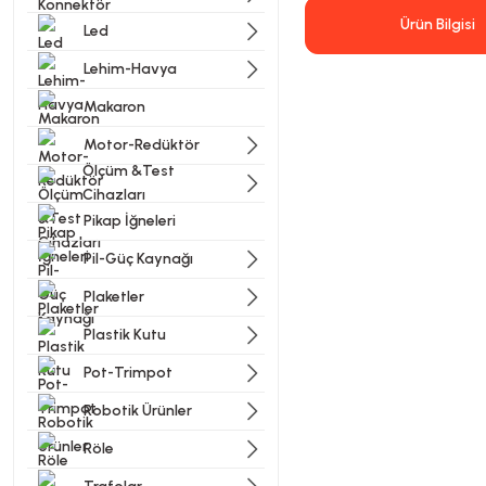
Ürün Bilgisi
Led
Lehim-Havya
Makaron
Motor-Redüktör
Ölçüm &Test
Cihazları
Bu ürünün fiyat bilgisi, resi
Pikap İğneleri
Görüş ve önerileriniz için t
Pil-Güç Kaynağı
Ürün resmi kalitesiz, bozu
Plaketler
Ürün açıklamasında eksik bi
Plastik Kutu
Ürün bilgilerinde hatalar b
Pot-Trimpot
Ürün fiyatı diğer sitelerde
Bu ürüne benzer farklı alter
Robotik Ürünler
Röle