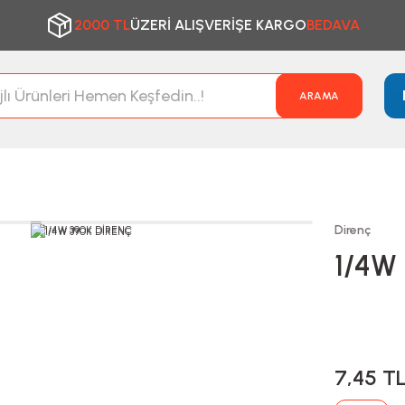
2000 TL
ÜZERİ ALIŞVERİŞE KARGO
BEDAVA
ARAMA
Direnç
1/4W
7,45 T