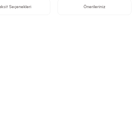
ksit Seçenekleri
Önerileriniz
ormunu kullanarak tarafımıza iletebilirsiniz.