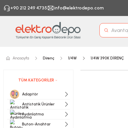
+90 212 249 4735
info@elektrodepo.com
Anasayfa
Direnç
1/4W
1/4W 390K DİRENÇ
TÜM KATEGORİLER
Adaptör
Antistatik Ürünler
Aydınlatma
Buton-Anahtar