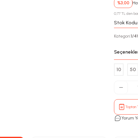
%3,00
Hav
0,77 TL den baş
Stok Kodu
Kategori
1/
:
Seçenekle
10
50
Toptan T
Yorum Y