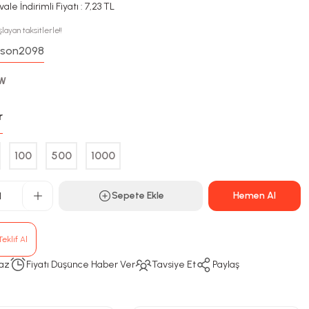
ale İndirimli Fiyatı : 7,23 TL
layan taksitlerle!!
son2098
:
4W
r
100
500
1000
Sepete Ekle
Hemen Al
eklif Al
az
Fiyatı Düşünce Haber Ver
Tavsiye Et
Paylaş