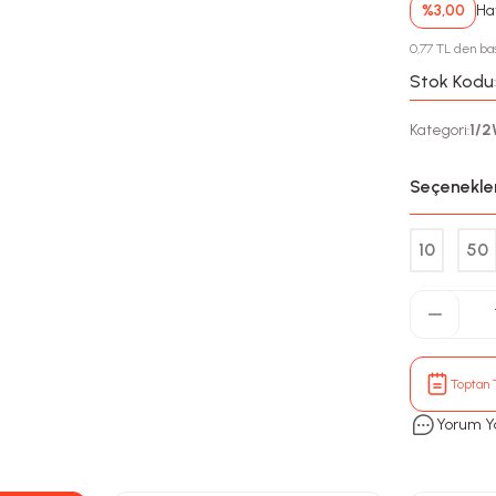
%3,00
Hav
0,77 TL den baş
Stok Kodu
Kategori
1/
:
Seçenekle
10
50
Toptan T
Yorum Y