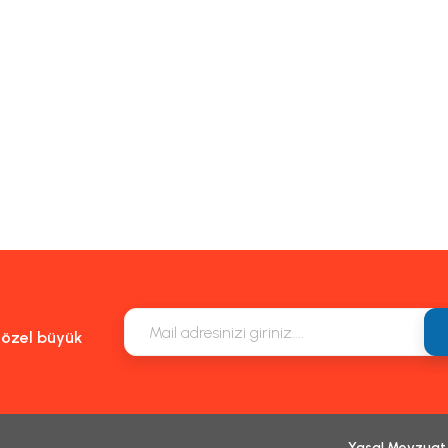
Gönder
e özel büyük
Yasal Mevzuat