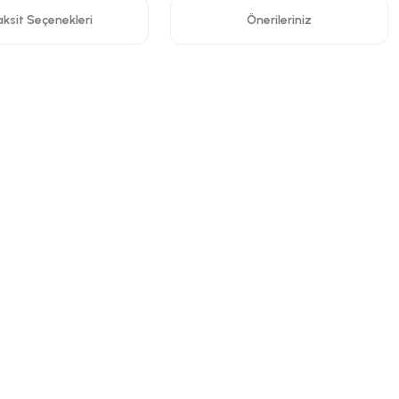
ksit Seçenekleri
Önerileriniz
ormunu kullanarak tarafımıza iletebilirsiniz.