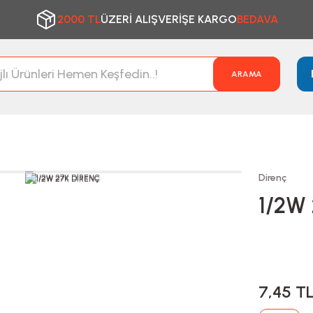
2000 TL
ÜZERİ ALIŞVERİŞE KARGO
BEDAVA
ARAMA
Direnç
1/2W
7,45 T