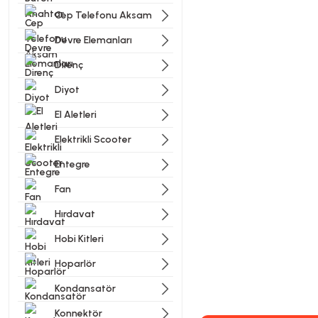
Cep Telefonu Aksam
Devre Elemanları
Direnç
Diyot
El Aletleri
Elektrikli Scooter
Entegre
Fan
Hırdavat
Hobi Kitleri
Hoparlör
Kondansatör
Konnektör