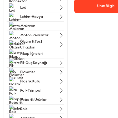
Ürün Bilgisi
Led
Lehim-Havya
Makaron
Motor-Redüktör
Ölçüm &Test
Cihazları
Bu ürünün fiyat bilgisi, resi
Pikap İğneleri
Görüş ve önerileriniz için t
Pil-Güç Kaynağı
Ürün resmi kalitesiz, bozu
Plaketler
Ürün açıklamasında eksik bi
Plastik Kutu
Ürün bilgilerinde hatalar b
Pot-Trimpot
Ürün fiyatı diğer sitelerde
Bu ürüne benzer farklı alter
Robotik Ürünler
Röle