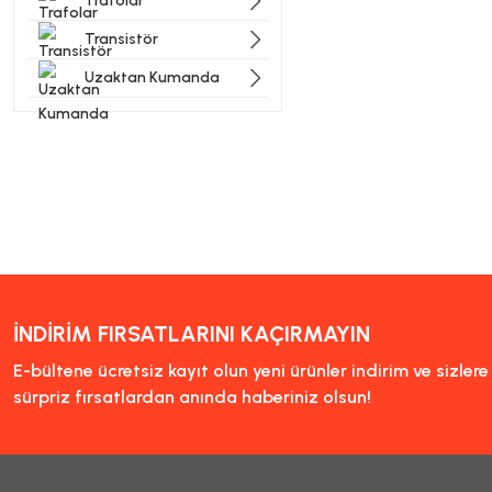
Trafolar
Transistör
Uzaktan Kumanda
İNDİRİM FIRSATLARINI KAÇIRMAYIN
E-bültene ücretsiz kayıt olun yeni ürünler indirim ve sizler
sürpriz fırsatlardan anında haberiniz olsun!