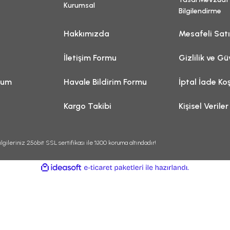
Kurumsal
Bilgilendirme
Hakkımızda
Mesafeli Sat
İletişim Formu
Gizlilik ve Gü
tum
Havale Bildirim Formu
İptal İade Koş
Kargo Takibi
Kişisel Veriler
lgileriniz 256bit SSL sertifikası ile %100 koruma altındadır!
ile
ideasoft
e-
hazırlandı.
ticaret
paketleri