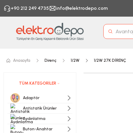
+90 212 249 4735
info@elektrodepo.com
Anasayfa
Direnç
1/2W
1/2W 27K DİRENÇ
TÜM KATEGORİLER
Adaptör
Antistatik Ürünler
Aydınlatma
Buton-Anahtar