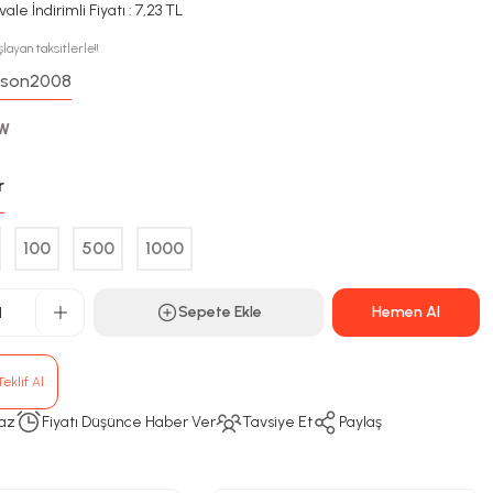
ale İndirimli Fiyatı : 7,23 TL
layan taksitlerle!!
son2008
:
2W
r
100
500
1000
Sepete Ekle
Hemen Al
eklif Al
az
Fiyatı Düşünce Haber Ver
Tavsiye Et
Paylaş