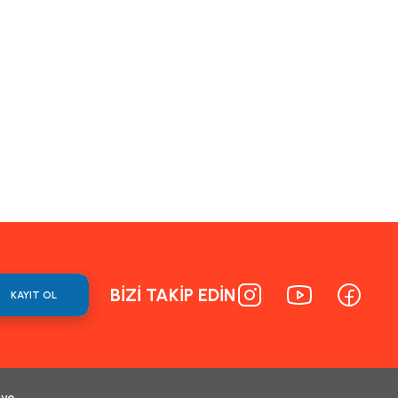
BİZİ TAKİP EDİN
KAYIT OL
 ve