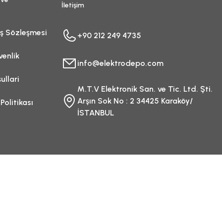
İletişim
ış Sözleşmesi
+90 212 249 4735
venlik
info@elektrodepo.com
ullari
M.T.V Elektronik San. ve Tic. Ltd. Şti.
Arşın Sok No : 2 34425 Karaköy/
 Politikası
İSTANBUL