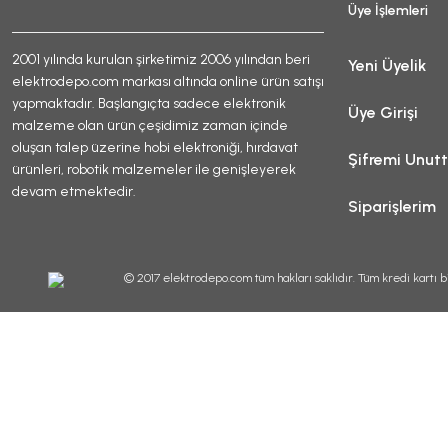
Üye İşlemleri
2001 yılında kurulan şirketimiz 2006 yılından beri
Yeni Üyelik
elektrodepo.com markası altında online ürün satışı
yapmaktadır. Başlangıçta sadece elektronik
Üye Girişi
malzeme olan ürün çeşidimiz zaman içinde
oluşan talep üzerine hobi elektroniği, hırdavat
Şifremi Unut
ürünleri, robotik malzemeler ile genişleyerek
devam etmektedir.
Siparişlerim
© 2017 elektrodepo.com tüm hakları saklıdır. Tüm kredi kartı bi