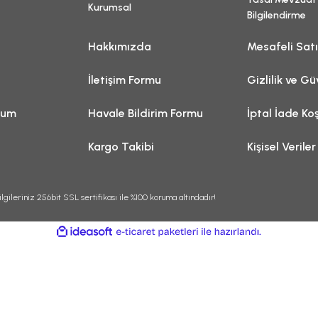
Kurumsal
Bilgilendirme
Hakkımızda
Mesafeli Sat
İletişim Formu
Gizlilik ve Gü
tum
Havale Bildirim Formu
İptal İade Koş
Kargo Takibi
Kişisel Veriler
lgileriniz 256bit SSL sertifikası ile %100 koruma altındadır!
ile
ideasoft
e-
hazırlandı.
ticaret
paketleri