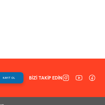
BİZİ TAKİP EDİN
KAYIT OL
 ve