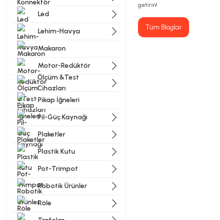
getirin!
Led
Tüm Bloglar
Lehim-Havya
Makaron
Motor-Redüktör
Ölçüm &Test
Cihazları
Pikap İğneleri
Pil-Güç Kaynağı
Plaketler
Plastik Kutu
Pot-Trimpot
Robotik Ürünler
Röle