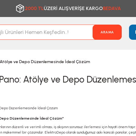
2000 TL
ÜZERİ ALIŞVERİŞE KARGO
BEDAVA
ARAMA
: Atölye ve Depo Düzenlemesinde İdeal Çözüm
ı Pano: Atölye ve Depo Düzenleme
e Depo Düzenlemesinde İdeal Çözüm"
larının düzenli ve verimli olması, iş akışının sorunsuz ilerlemesi için hayati önem taş
için mükemmel bir çözümdür. ElektroDepo olarak sunduğumuz askı kancalı panolar, çeşitl