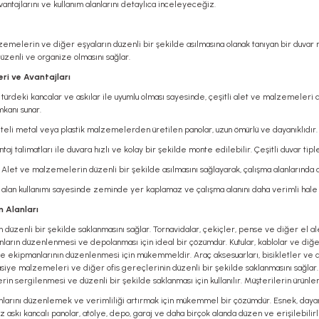
avantajlarını ve kullanım alanlarını detaylıca inceleyeceğiz.
lzemelerin ve diğer eşyaların düzenli bir şekilde asılmasına olanak tanıyan bir duvar mo
 düzenli ve organize olmasını sağlar.
eri ve Avantajları
e türdeki kancalar ve askılar ile uyumlu olması sayesinde, çeşitli alet ve malzemeleri asma
anı sunar.
iteli metal veya plastik malzemelerden üretilen panolar, uzun ömürlü ve dayanıklıdır. 
ontaj talimatları ile duvara hızlı ve kolay bir şekilde monte edilebilir. Çeşitli duvar ti
: Alet ve malzemelerin düzenli bir şekilde asılmasını sağlayarak, çalışma alanlarında düz
y alan kullanımı sayesinde zeminde yer kaplamaz ve çalışma alanını daha verimli hale 
m Alanları
 düzenli bir şekilde saklanmasını sağlar. Tornavidalar, çekiçler, pense ve diğer el alet
rın düzenlenmesi ve depolanması için ideal bir çözümdür. Kutular, kablolar ve diğe
ve ekipmanlarının düzenlenmesi için mükemmeldir. Araç aksesuarları, bisikletler ve diğ
tasiye malzemeleri ve diğer ofis gereçlerinin düzenli bir şekilde saklanmasını sağlar. 
erin sergilenmesi ve düzenli bir şekilde saklanması için kullanılır. Müşterilerin ürünle
anlarını düzenlemek ve verimliliği artırmak için mükemmel bir çözümdür. Esnek, dayanıklı
askı kancalı panolar, atölye, depo, garaj ve daha birçok alanda düzen ve erişilebilirl