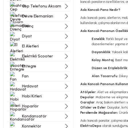
kancalı panoların özelliklerini, 
Cep Telefonu Aksam
Askı Kancalı Pano Nedir?
Devre Elemanları
Askı kancalı pano, aletlerin, ma
kullanılarak, çalışma alanlarının
Direnç
Askı Kancalı Panonun Özellikl
Diyot
Esneklik
: Farklı boyut v
düzenlemeler yapma imk
El Aletleri
Dayanıklılık
: Yüksek kal
Elektrikli Scooter
Kolay Montaj
: Basit m
Entegre
Düzen ve Erişilebilirlik
Fan
Alan Tasarrufu
: Dike
Askı Kancalı Panonun Kullanı
Hırdavat
Atölyeler
: Alet ve ekipmanların
Hobi Kitleri
Depolar
: Malzeme ve ekipmanla
Garajlar
: Araç bakım aletleri 
Hoparlör
Ofisler ve Evler
: Dosyalar, kır
Perakende Mağazaları
: Ürünl
Kondansatör
Askı kancalı panolar, çalışma al
Konnektör
ElektroDepo
olarak sunduğumuz 