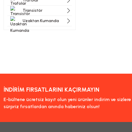
Trafolar
Transistör
Uzaktan Kumanda
İNDİRİM FIRSATLARINI KAÇIRMAYIN
E-bültene ücretsiz kayıt olun yeni ürünler indirim ve sizler
sürpriz fırsatlardan anında haberiniz olsun!