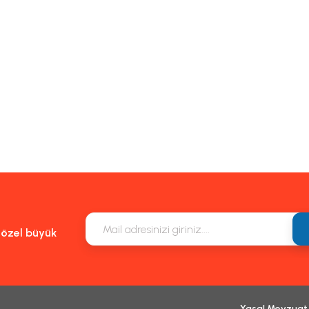
e özel büyük
Yasal Mevzuat