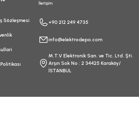
İletişim
ış Sözleşmesi
+90 212 249 4735
venlik
info@elektrodepo.com
ullari
M.T.V Elektronik San. ve Tic. Ltd. Şti.
Arşın Sok No : 2 34425 Karaköy/
 Politikası
İSTANBUL