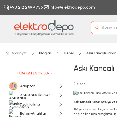
+90 212 249 4735
info@elektrodepo.com
Anasayfa
Bloglar
Genel
Askı Kancalı Pano
Askı Kancal
TÜM KATEGORİLER
Genel
Adaptör
Antistatik Ürünler
Askı Kancalı Pano: Atölye v
Aydınlatma
Atölye ve depo gibi çalışma alan
Buton-Anahtar
erişilebilir olmasını sağlamak 