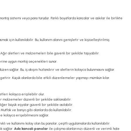
ntaj sistemi veya pano türüdür. Farklı boyutlarda kancalar ve askılar ile birlikte
k için kullanılabilir. Bu, kullanım alanını genişletir ve kişiselleştirilmiş
Ağır aletleri ve malzemeleri bile güvenli bir şekilde taşıyabilir.
plerine uygun montaj seçenekleri sunar.
en sağlar. Bu, iş akışını hızlandırır ve aletlerin kolayca bulunmasını sağlar.
getirir. Küçük alanlarda bile etkili düzenlemeler yapmayı mümkün kılar.
leri kolayca erişilebilir olur.
r malzemeler düzenli bir şekilde saklanabilir.
er büyük eşyalar güvenli bir şekilde asılabilir.
Mutfak ve banyo gibi alanlarda da kullanılabilir.
re kolayca erişebilmesini sağlar.
 ve kullanımı kolay olan bu panolar, çeşitli uygulamalarda kullanılabilir.
ik sağlar.
Askı kancalı panolar
ile çalışma alanlarınızı düzenli ve verimli hale