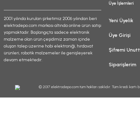
Üye İşlemleri
2001 yılında kurulan şirketimiz 2006 yılından beri
Yeni Üyelik
elektrodepo.com markası altında online ürün satışı
yapmaktadır. Başlangıçta sadece elektronik
Üye Girişi
malzeme olan ürün çeşidimiz zaman içinde
oluşan talep üzerine hobi elektroniği, hırdavat
Şifremi Unut
ürünleri, robotik malzemeler ile genişleyerek
devam etmektedir.
Siparişlerim
© 2017 elektrodepo.com tüm hakları saklıdır. Tüm kredi kartı bi