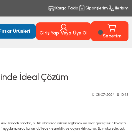
Kargo Takip
Siparişlerim
İletişim
Fırsat Ürünleri
Giriş Yap
Veya
Üye Ol
Sepetim
sinde İdeal Çözüm
08-07-2024
10:45
ır. Askı kancalı panolar, bu tür alanlarda düzen sağlamak ve araç gereçlerin kolayca
i uygulamalarda kullanılabilecek esneklik ve dayanıklılık sunar. Bu makalede, askı